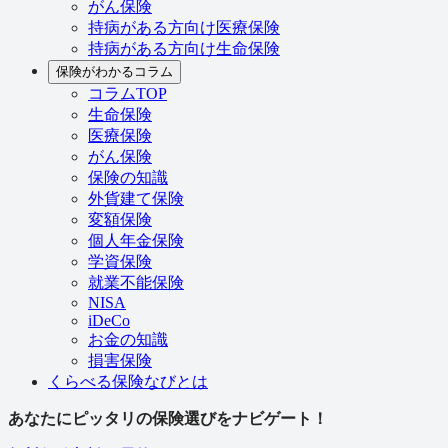
がん保険
持病がある方向け医療保険
持病がある方向け生命保険
保険がわかるコラム
コラムTOP
生命保険
医療保険
がん保険
保険の知識
外貨建て保険
変額保険
個人年金保険
学資保険
就業不能保険
NISA
iDeCo
お金の知識
損害保険
くらべる保険なびとは
あなたにピッタリの保険選びをナビゲート！