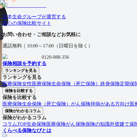
日本生命グループが運営する
安心の保険⽐較サイト
お問い合わせ・ご相談などお気軽に
通話無料｜
10:00～17:00（日曜日を除く）
0120-088-356
保険相談を予約する
ランキングを見る
ランキングを見る
医療保険
女性医療保険
生命保険（死亡保険）
終身保険
定期保
保険を比較する
保険を比較する
医療保険
生命保険（死亡保険）
がん保険
持病がある方向け医
保険がわかるコラム
保険がわかるコラム
コラムTOP
生命保険
医療保険
がん保険
保険の知識
外貨建て保
くらべる保険なびとは