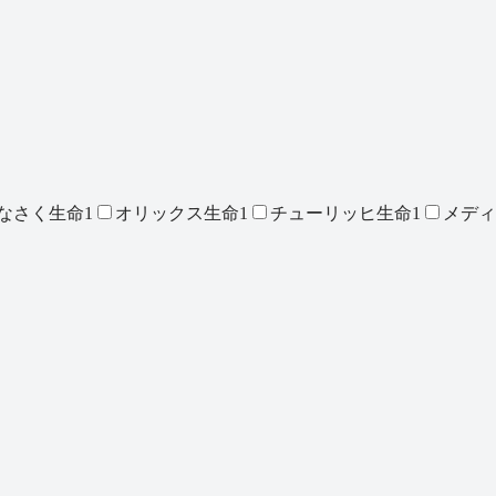
なさく生命
1
オリックス生命
1
チューリッヒ生命
1
メディ