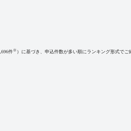
※
,696
件
）に基づき、申込件数が多い順にランキング形式でご