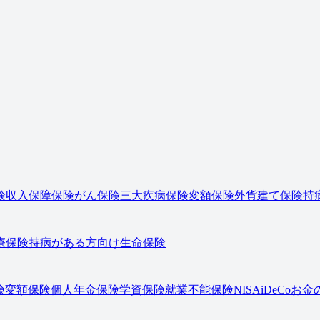
険
収入保障保険
がん保険
三大疾病保険
変額保険
外貨建て保険
持
療保険
持病がある方向け生命保険
険
変額保険
個人年金保険
学資保険
就業不能保険
NISA
iDeCo
お金