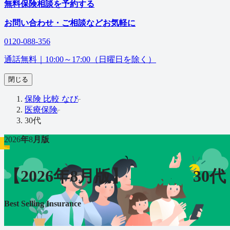
無料
保険相談を予約する
お問い合わせ・ご相談などお気軽に
0120-088-356
通話無料｜
10:00～17:00（日曜日を除く）
閉じる
保険 比較 なび
医療保険
30代
2026
年
8
月版
【
2026
年
8
月版】
30代
医療
保険
Best Selling Insurance