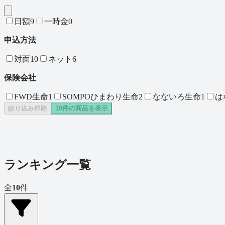
日額
9
一時金
0
申込方法
対面
10
ネット
6
保険会社
FWD生命
1
SOMPOひまわり生命
2
なないろ生命
1
は
絞り込み解除
10
件の商品を表示
ランキング一覧
全
10
件