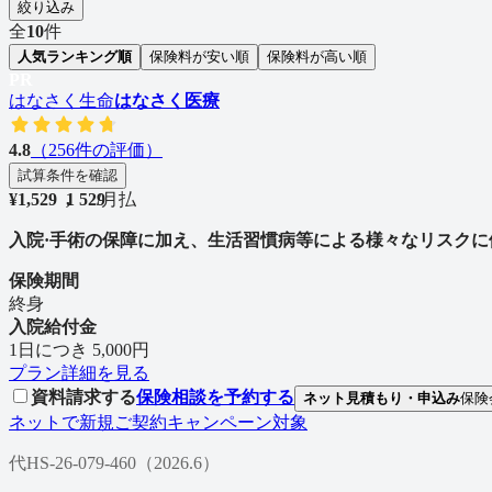
絞り込み
全
10
件
人気ランキング順
保険料が安い順
保険料が高い順
PR
はなさく生命
はなさく医療
4.8
（
256
件の評価）
試算条件を確認
¥
1,529
1
,
5
2
9
/
月払
入院·手術の保障に加え、生活習慣病等による様々なリスク
保険期間
終身
入院給付金
1日につき 5,000円
プラン詳細を見る
資料請求する
保険相談を予約する
ネット見積もり・申込み
保険
ネットで新規ご契約キャンペーン対象
代HS-26-079-460（2026.6）