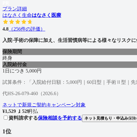
PR
プラン詳細
はなさく生命
はなさく医療
4.8
（
256
件の評価）
入院·手術の保障に加え、生活習慣病等による様々なリスク
保険期間
終身
入院給付金
1日につき 5,000円
試算条件：「入院給付日額：5,000円｜60日型｜手術Ⅱ型
代HS-26-079-460（2026.6）
ネットで新規ご契約キャンペーン対象
¥
1,529
1
,
5
2
9
/
月払
資料請求する
保険相談を予約する
ネット見積もり・申込み
保険
1
位