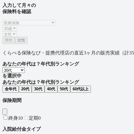
入力して月々の
保険料を確認
男性
女性
くらべる保険なび・提携代理店の直近3ヶ月の販売実績（計
35
あなたの年代は？
年代別ランキング
を選択中
あなたの年代は？
年代別ランキング
全年代
20
代
30
代
40
代
50
代
60
代以上
保険期間
終身
10
定期
0
入院給付金タイプ