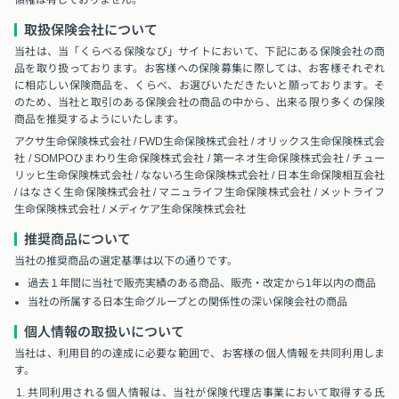
領権は有しておりません。
取扱保険会社について
当社は、当「くらべる保険なび」サイトにおいて、下記にある保険会社の商
品を取り扱っております。お客様への保険募集に際しては、お客様それぞれ
に相応しい保険商品を、くらべ、お選びいただきたいと願っております。そ
のため、当社と取引のある保険会社の商品の中から、出来る限り多くの保険
商品を推奨するようにいたします。
アクサ生命保険株式会社 / FWD生命保険株式会社 / オリックス生命保険株式会
社 / SOMPOひまわり生命保険株式会社 / 第一ネオ生命保険株式会社 / チュー
リッヒ生命保険株式会社 / なないろ生命保険株式会社 / 日本生命保険相互会社
/ はなさく生命保険株式会社 / マニュライフ生命保険株式会社 / メットライフ
生命保険株式会社 / メディケア生命保険株式会社
推奨商品について
当社の推奨商品の選定基準は以下の通りです。
過去１年間に当社で販売実績のある商品、販売・改定から1年以内の商品
当社の所属する日本生命グループとの関係性の深い保険会社の商品
個人情報の取扱いについて
当社は、利用目的の達成に必要な範囲で、お客様の個人情報を共同利用しま
す。
共同利用される個人情報は、当社が保険代理店事業において取得する氏