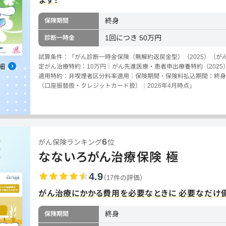
ます！
終身
保険期間
1回につき 50万円
診断一時金
試算条件：「がん診断一時金保険（無解約返戻金型）（2025）（がん
細
定がん治療特約：10万円｜がん先進医療・患者申出療養特約（202
適用特約：非喫煙者区分料率適用｜保険期間・保険料払込期間：終身
（口座振替扱・クレジットカード扱）｜2026年4月時点」
6
がん保険ランキング
位
なないろがん治療保険 極
4.9
（17件の評価）
がん治療にかかる費用を必要なときに 必要なだけ
終身
保険期間