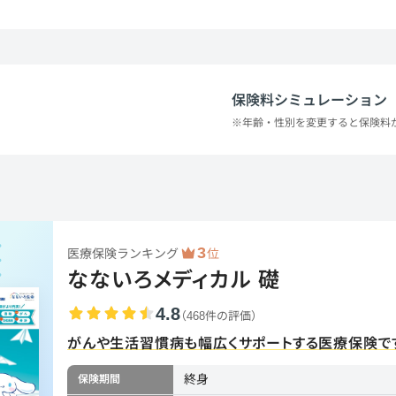
保険料シミュレーション
※年齢・性別を変更すると保険料
3
医療保険ランキング
位
なないろメディカル 礎
4.8
（468件の評価）
がんや生活習慣病も幅広くサポートする医療保険で
終身
保険期間