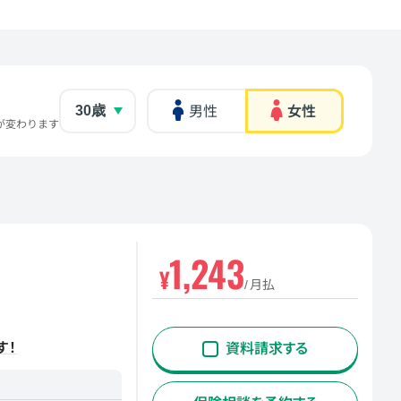
男性
女性
が変わります
1,243
¥
月払
す！
資料請求する