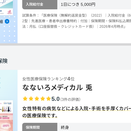
1日につき 5,000円
入院給付金
試算条件：「医療保険（無解約返戻金型）（2022）｜入院給付金（60
2型｜先進医療・患者申出療養特約：付加｜保険期間・保険料払込期
細
法：月払（口座振替扱・クレジットカード扱）｜2026年4月時点」
保険
4
女性医療保険ランキング
位
なないろメディカル 兎
5.0
（3件の評価）
女性特有の病気などによる入院・手術を手厚くカバ
の医療保険です。
終身
保険期間