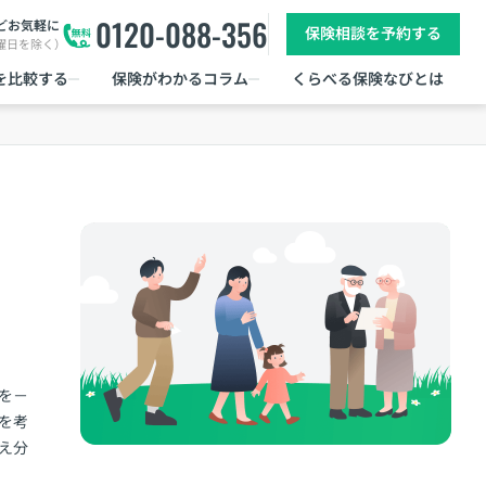
0120-088-356
どお気軽に
保険相談を予約する
日曜日を除く）
を比較する
保険がわかるコラム
くらべる保険なびとは
肢を－
を考
え分