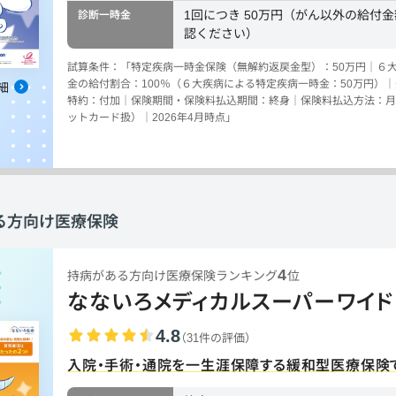
1回につき 50万円（がん以外の給付
診断一時金
認ください）
試算条件：「特定疾病一時金保険（無解約返戻金型）：50万円｜６
金の給付割合：100％（６大疾病による特定疾病一時金：50万円）
細
特約：付加｜保険期間・保険料払込期間：終身｜保険料払込方法：月
ットカード扱）｜2026年4月時点」
る方向け医療保険
4
持病がある方向け医療保険ランキング
位
なないろメディカルスーパーワイド
4.8
（31件の評価）
入院・手術・通院を一生涯保障する緩和型医療保険