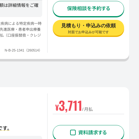
金額は詳細情報をご確
保険相談を予約する
大疾病による特定疾病一時
見積もり・申込みの依頼
｜先進医療・患者申出療養
対面でお申込みが可能です
払（口座振替扱・クレジ
N-B-25-1341（260514）
3,711
¥
月払
です。
資料請求する