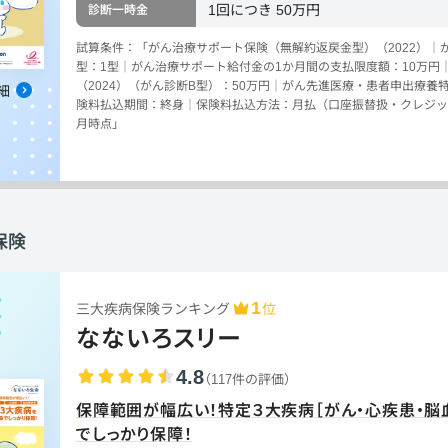
1回につき 50万円
診断一時金
試算条件：「がん治療サポート保険（無解約返戻金型）（2022）｜
型：1型｜がん治療サポート給付金の1か月間の支払限度額：10万円
（2024）（がん診断B型）：50万円｜がん先進医療・患者申出療養
細
険料払込期間：終身｜保険料払込方法：月払（口座振替扱・クレジット
月時点」
保険
1
三大疾病保険ランキング
位
なないろスリー
4.8
（117件の評価）
保障範囲が幅広い！特定３大疾病［がん・心疾患・脳
でしっかり保障！