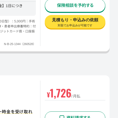
保険相談を予約する
付金】1日につき
見積もり・申込みの依頼
日型）：5,000円｜手術
対面でお申込みが可能です
医療・患者申出療養特約：付
ジットカード扱・口座振
N-B-25-1344（260528）
1,726
¥
月払
一時金を受け取れ
資料請求する