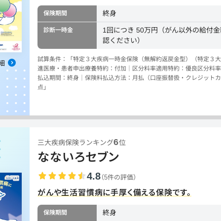
終身
保険期間
1回につき 50万円（がん以外の給付
診断一時金
認ください）
試算条件：「特定３大疾病一時金保険（無解約返戻金型）（特定３大
細
進医療・患者申出療養特約：付加｜区分料率適用特約：優良区分料率
払込期間：終身｜保険料払込方法：月払（口座振替扱・クレジットカー
点」
6
三大疾病保険ランキング
位
なないろセブン
4.8
（5件の評価）
がんや生活習慣病に手厚く備える保険です。
終身
保険期間