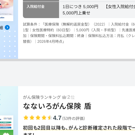
1日につき 5,000円 【女性入院給
入院給付金
5,000円上乗せ
試算条件：「医療保険（無解約返戻金型）（2022）｜入院給付金（60
細
1型｜女性医療特約（60日型）：5,000円（入院・手術型）｜先進
加｜保険期間・保険料払込期間：終身｜保険料払込方法：月払（クレ
替扱）｜2026年4月時点」
2
がん保険ランキング
位
なないろがん保険 盾
4.7
（53件の評価）
初回も2回目以降も、がんと診断確定された段階で