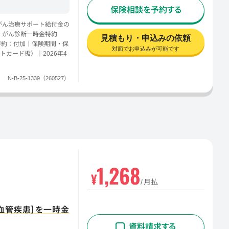
保険相談を予約する
がん治療サポート給付金の
｜がん診断一時金特約
見積もり・申込みの依頼
特約：付加｜保険期間・保
対面でお申込みが可能です
カード扱）｜2026年4
N-B-25-1339（260527）
1,268
¥
月払
血管疾患］を一時金
資料請求する