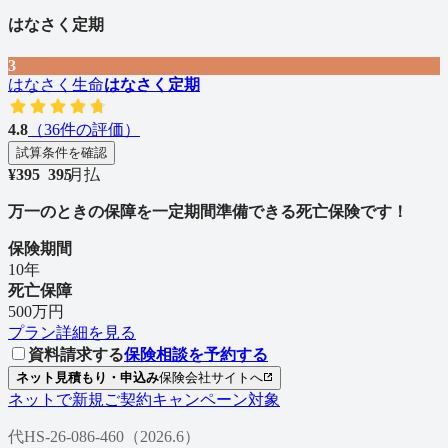
はなさく定期
3
はなさく生命
はなさく定期
4.8
（
36
件の評価）
試算条件を確認
¥
395
3
9
5
/
月払
万一のときの保障を一定期間準備できる死亡保険です！
保険期間
10年
死亡保障
500万円
プラン詳細を見る
資料請求する
保険相談を予約する
ネット見積もり・申込み
保険会社サイトへ
ネットで新規ご契約キャンペーン対象
代HS-26-086-460（2026.6）