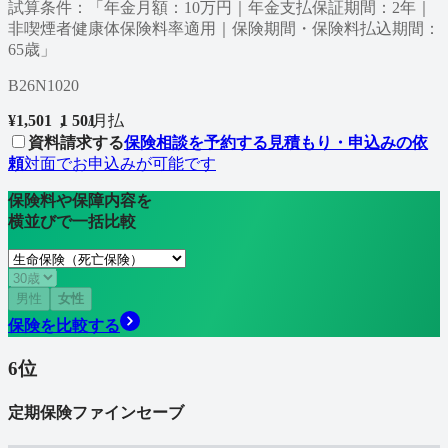
試算条件：「年金月額：10万円｜年金支払保証期間：2年｜
非喫煙者健康体保険料率適用｜保険期間・保険料払込期間：
65歳」
B26N1020
¥
1,501
1
,
5
0
1
/
月払
資料請求する
保険相談を予約する
見積もり・申込みの依
頼
対面でお申込みが可能です
保険料や保障内容を
横並びで一括比較
男性
女性
保険を比較する
6
位
定期保険ファインセーブ