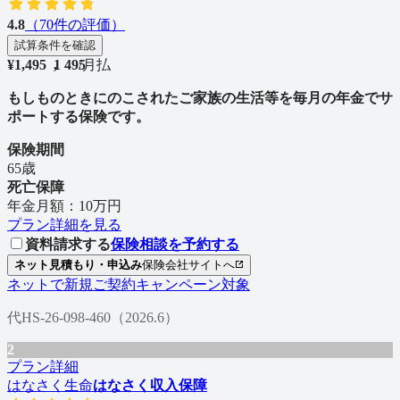
4.8
（
70
件の評価）
試算条件を確認
¥
1,495
1
,
4
9
5
/
月払
もしものときにのこされたご家族の生活等を毎月の年金でサ
ポートする保険です。
保険期間
65歳
死亡保障
年金月額：10万円
プラン詳細を見る
資料請求する
保険相談を予約する
ネット見積もり・申込み
保険会社サイトへ
ネットで新規ご契約キャンペーン対象
代HS-26-098-460（2026.6）
2
プラン詳細
はなさく生命
はなさく収入保障