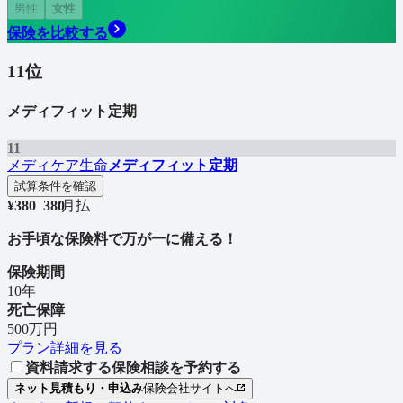
男性
女性
保険を比較する
11
位
メディフィット定期
11
メディケア生命
メディフィット定期
試算条件を確認
¥
380
3
8
0
/
月払
お手頃な保険料で万が一に備える！
保険期間
10年
死亡保障
500万円
プラン詳細を見る
資料請求する
保険相談を予約する
ネット見積もり・申込み
保険会社サイトへ