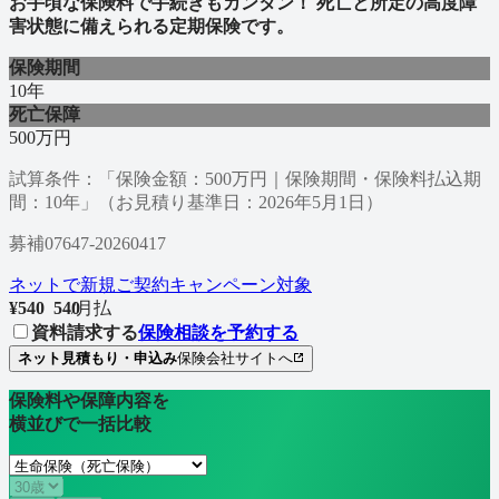
お手頃な保険料で手続きもカンタン！ 死亡と所定の高度障
害状態に備えられる定期保険です。
保険期間
10年
死亡保障
500万円
試算条件：「保険金額：500万円｜保険期間・保険料払込期
間：10年」（お見積り基準日：2026年5月1日）
募補07647-20260417
ネットで新規ご契約キャンペーン対象
¥
540
5
4
0
/
月払
資料請求する
保険相談を予約する
ネット見積もり・申込み
保険会社サイトへ
保険料や保障内容を
横並びで一括比較