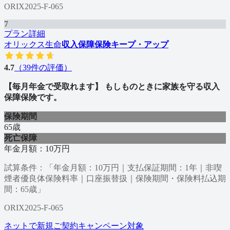
ORIX2025-F-065
7
プラン詳細
オリックス生命
収入保障保険キープ・アップ
4.7
（
39
件の評価）
【毎月年金で受取れます】 もしものときに家族を守る収入
保障保険です。
保険期間
65歳
死亡保障
年金月額：10万円
試算条件：「年金月額：10万円｜支払保証期間：1年｜非喫
煙者優良体保険料率｜口座振替扱｜保険期間・保険料払込期
間：65歳」
ORIX2025-F-065
ネットで新規ご契約キャンペーン対象