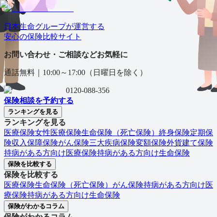
日本生命グループが運営する
安心の保険⽐較サイト
お問い合わせ・ご相談などお気軽に
通話無料｜
10:00～17:00（日曜日を除く）
0120-088-356
保険相談を予約する
ランキングを見る
ランキングを見る
医療保険
女性医療保険
生命保険（死亡保険）
終身保険
定期保
険
収入保障保険
がん保険
三大疾病保険
変額保険
外貨建て保険
持病がある方向け医療保険
持病がある方向け生命保険
保険を比較する
保険を比較する
医療保険
生命保険（死亡保険）
がん保険
持病がある方向け医
療保険
持病がある方向け生命保険
保険がわかるコラム
保険がわかるコラム