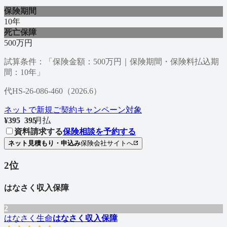
保険期間
10年
死亡保障
500万円
試算条件：「保険金額：500万円｜保険期間・保険料払込期
間：10年」
代HS-26-086-460（2026.6）
ネットで新規ご契約キャンペーン対象
¥
395
3
9
5
/
月払
資料請求する
保険相談を予約する
ネット見積もり・申込み
保険会社サイトへ
2
位
はなさく収入保障
2
はなさく生命
はなさく収入保障