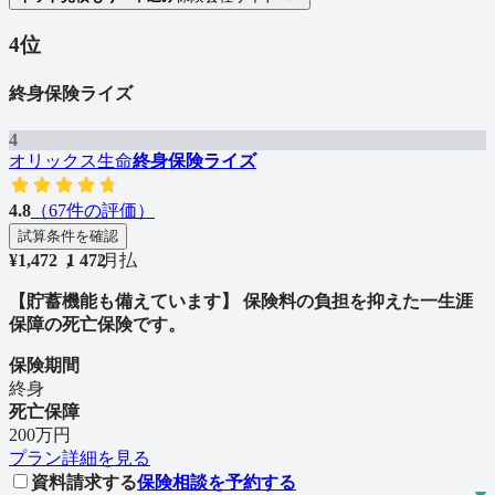
4
位
終身保険ライズ
4
オリックス生命
終身保険ライズ
4.8
（
67
件の評価）
試算条件を確認
¥
1,472
1
,
4
7
2
/
月払
【貯蓄機能も備えています】 保険料の負担を抑えた一生涯
保障の死亡保険です。
保険期間
終身
死亡保障
200万円
プラン詳細を見る
資料請求する
保険相談を予約する