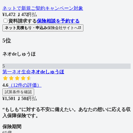
ネットで新規ご契約キャンペーン対象
¥
1,472
1
,
4
7
2
/
月払
資料請求する
保険相談を予約する
ネット見積もり・申込み
保険会社サイトへ
5
位
ネオdeしゅうほ
5
第一ネオ生命
ネオdeしゅうほ
4.6
（
12
件の評価）
試算条件を確認
¥
1,501
1
,
5
0
1
/
月払
“もしも”に対する不安に備えたい。あなたの想いに応える収
入保障保険です。
保険期間
65歳