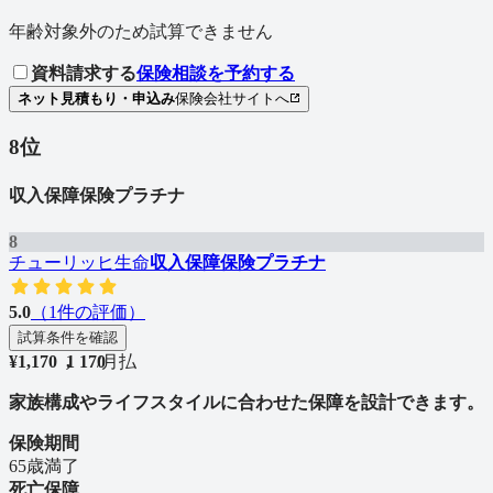
年齢対象外のため試算できません
資料請求する
保険相談を予約する
ネット見積もり・申込み
保険会社サイトへ
8
位
収入保障保険プラチナ
8
チューリッヒ生命
収入保障保険プラチナ
5.0
（
1
件の評価）
試算条件を確認
¥
1,170
1
,
1
7
0
/
月払
家族構成やライフスタイルに合わせた保障を設計できます。
保険期間
65歳満了
死亡保障