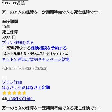
¥
395
3
9
5
/
月払
万一のときの保障を一定期間準備できる死亡保険です！
保険期間
10年
死亡保障
500万円
プラン詳細を見る
資料請求する
保険相談を予約する
ネット見積もり・申込み
保険会社サイトへ
ネットで新規ご契約キャンペーン対象
代HS-26-086-460（2026.6）
PR
プラン詳細
はなさく生命
はなさく定期
4.8
（
36
件の評価）
万一のときの保障を一定期間準備できる死亡保険です！