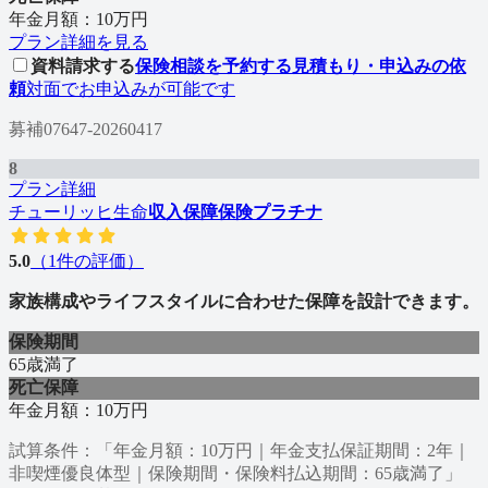
年金月額：10万円
プラン詳細を見る
資料請求する
保険相談を予約する
見積もり・申込みの依
頼
対面でお申込みが可能です
募補07647-20260417
8
プラン詳細
チューリッヒ生命
収入保障保険プラチナ
5.0
（
1
件の評価）
家族構成やライフスタイルに合わせた保障を設計できます。
保険期間
65歳満了
死亡保障
年金月額：10万円
試算条件：「年金月額：10万円｜年金支払保証期間：2年｜
非喫煙優良体型｜保険期間・保険料払込期間：65歳満了」