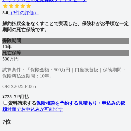
5.0
（
3
件の評価）
解約払戻金をなくすことで実現した、保険料がお手頃な一定
期間の死亡保険です。
保険期間
10年
死亡保障
500万円
試算条件：「保険金額：500万円｜口座振替扱｜保険期間・
保険料払込期間：10年」
ORIX2025-F-065
¥
725
7
2
5
/
月払
資料請求する
保険相談を予約する
見積もり・申込みの依
頼
対面でお申込みが可能です
7
位