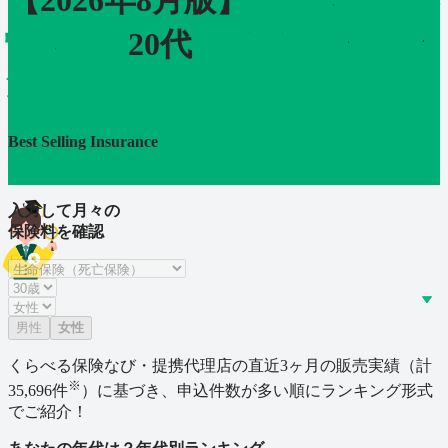
【
2026
年
8
月版】
生命
保険
（死
20代
おすすめ人気ラ
亡保険）
ンキング
Best Selling Insurance
入力して月々の
保険料を確認
男性
女性
くらべる保険なび・提携代理店の直近3ヶ月の販売実績（計
※
35,696
件
）に基づき、申込件数が多い順にランキング形式
でご紹介！