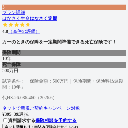
3
プラン詳細
はなさく生命
はなさく定期
4.8
（
36
件の評価）
万一のときの保障を一定期間準備できる死亡保険です！
保険期間
10年
死亡保障
500万円
試算条件：「保険金額：500万円｜保険期間・保険料払込期
間：10年」
代HS-26-086-460（2026.6）
ネットで新規ご契約キャンペーン対象
¥
395
3
9
5
/
月払
資料請求する
保険相談を予約する
ネット見積もり・申込み
保険会社サイトへ