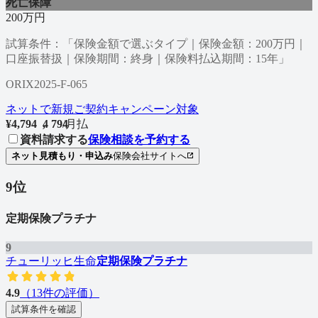
死亡保障
200万円
試算条件：「保険金額で選ぶタイプ｜保険金額：200万円｜
口座振替扱｜保険期間：終身｜保険料払込期間：15年」
ORIX2025-F-065
ネットで新規ご契約キャンペーン対象
¥
4,794
4
,
7
9
4
/
月払
資料請求する
保険相談を予約する
ネット見積もり・申込み
保険会社サイトへ
9
位
定期保険プラチナ
9
チューリッヒ生命
定期保険プラチナ
4.9
（
13
件の評価）
試算条件を確認