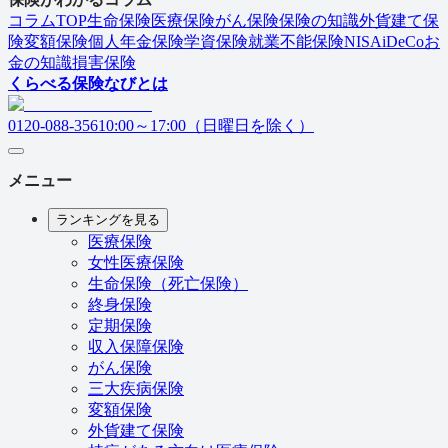
コラムTOP
生命保険
医療保険
がん保険
保険の知識
外貨建て保
険
変額保険
個人年金保険
学資保険
就業不能保険
NISA
iDeCo
お
金の知識
損害保険
くらべる保険なびとは
0120-088-356
10:00～17:00（日曜日を除く）
メニュー
ランキングを見る
医療保険
女性医療保険
生命保険（死亡保険）
終身保険
定期保険
収入保障保険
がん保険
三大疾病保険
変額保険
外貨建て保険