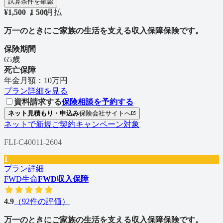
試算条件を確認
¥
1,500
1
,
5
0
0
/
月払
万一のときにご家族の生活を支える収入保障保険です。
保険期間
65歳
死亡保障
年金月額：10万円
プラン詳細を見る
資料請求する
保険相談を予約する
ネット見積もり・申込み
保険会社サイトへ
ネットで新規ご契約キャンペーン対象
FLI-C40011-2604
1
プラン詳細
FWD生命
FWD収入保障
4.9
（
92
件の評価）
万一のときにご家族の生活を支える収入保障保険です。