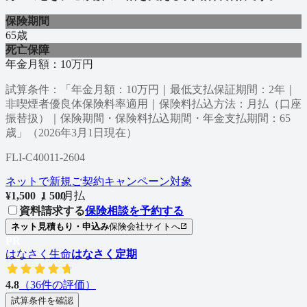
保険期間
65歳
死亡保障
年金月額：10万円
試算条件：「年金月額：10万円｜最低支払保証期間：2年｜
非喫煙者優良体保険料率適用｜保険料払込方法：月払（口座
振替扱）｜保険期間・保険料払込期間・年金支払期間：65
歳」（2026年3月1日現在）
FLI-C40011-2604
ネットで新規ご契約キャンペーン対象
¥
1,500
1
,
5
0
0
/
月払
資料請求する
保険相談を予約する
ネット見積もり・申込み
保険会社サイトへ
PR
はなさく生命
はなさく定期
4.8
（
36
件の評価）
試算条件を確認