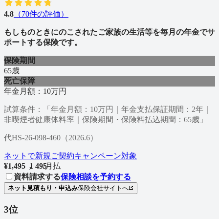
4.8
（
70
件の評価）
もしものときにのこされたご家族の生活等を毎月の年金でサ
ポートする保険です。
保険期間
65歳
死亡保障
年金月額：10万円
試算条件：「年金月額：10万円｜年金支払保証期間：2年｜
非喫煙者健康体料率｜保険期間・保険料払込期間：65歳」
代HS-26-098-460（2026.6）
ネットで新規ご契約キャンペーン対象
¥
1,495
1
,
4
9
5
/
月払
資料請求する
保険相談を予約する
ネット見積もり・申込み
保険会社サイトへ
3
位