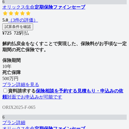
6
オリックス生命
定期保険ファインセーブ
5.0
（
3
件の評価）
試算条件を確認
¥
725
7
2
5
/
月払
解約払戻金をなくすことで実現した、保険料がお手頃な一定
期間の死亡保険です。
保険期間
10年
死亡保障
500万円
プラン詳細を見る
資料請求する
保険相談を予約する
見積もり・申込みの依
頼
対面でお申込みが可能です
ORIX2025-F-065
6
プラン詳細
オリックス生命
定期保険ファインセーブ