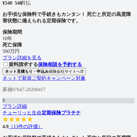
¥
540
5
4
0
/
月払
お手頃な保険料で手続きもカンタン！ 死亡と所定の高度障
害状態に備えられる定期保険です。
保険期間
10年
死亡保障
500万円
プラン詳細を見る
資料請求する
保険相談を予約する
ネット見積もり・申込み
保険会社サイトへ
ネットで新規ご契約キャンペーン対象
募補07647-20260417
9
プラン詳細
チューリッヒ生命
定期保険プラチナ
4.9
（
13
件の評価）