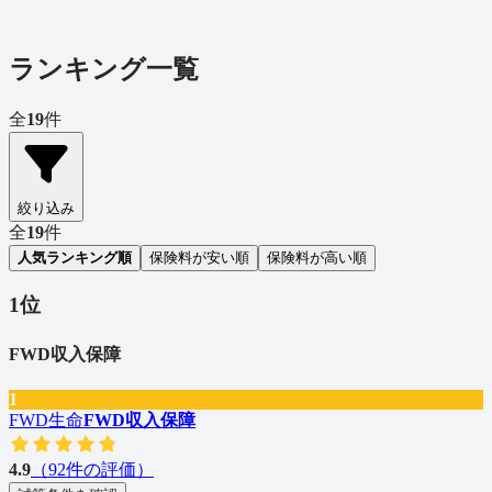
ランキング一覧
全
19
件
絞り込み
全
19
件
人気ランキング順
保険料が安い順
保険料が高い順
1
位
FWD収入保障
1
FWD生命
FWD収入保障
4.9
（
92
件の評価）