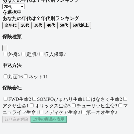
あなたの年代は？
年代別ランキング
を選択中
あなたの年代は？
年代別ランキング
全年代
20
代
30
代
40
代
50
代
60
代以上
保険種類
終身
5
定期
7
収入保障
7
申込方法
対面
16
ネット
11
保険会社
FWD生命
2
SOMPOひまわり生命
1
はなさく生命
2
アクサ生命
1
オリックス生命
5
チューリッヒ生命
3
マ
ニュライフ生命
1
メディケア生命
2
第一ネオ生命
2
絞り込み解除
19
件の商品を表示