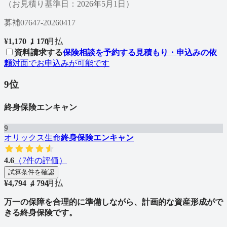
（お見積り基準日：2026年5月1日）
募補07647-20260417
¥
1,170
1
,
1
7
0
/
月払
資料請求する
保険相談を予約する
見積もり・申込みの依
頼
対面でお申込みが可能です
9
位
終身保険エンキャン
9
オリックス生命
終身保険エンキャン
4.6
（
7
件の評価）
試算条件を確認
¥
4,794
4
,
7
9
4
/
月払
万一の保障を合理的に準備しながら、計画的な資産形成がで
きる終身保険です。