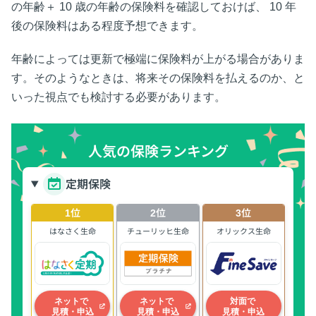
の年齢＋
10
歳の年齢の保険料を確認しておけば、
10
年
後の保険料はある程度予想できます。
年齢によっては更新で極端に保険料が上がる場合がありま
す。そのようなときは、将来その保険料を払えるのか、と
いった視点でも検討する必要があります。
人気の保険ランキング
定期保険
1位
2位
3位
はなさく生命
チューリッヒ生命
オリックス生命
ネットで
ネットで
対面で
見積・申込
見積・申込
見積・申込