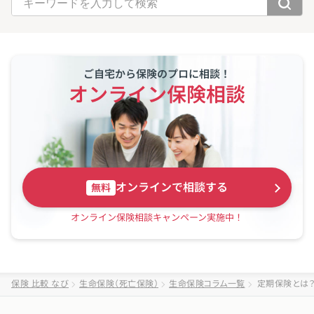
ご自宅から保険のプロに相談！
オンライン保険相談
オンラインで相談する
無料
オンライン保険相談キャンペーン実施中！
保険 比較 なび
生命保険（死亡保険）
生命保険コラム一覧
定期保険とは