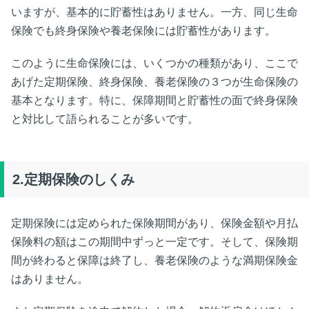
6-3. 契約できる保険期間
いますが、基本的に貯蓄性はありません。一方、同じ生命
6-4. 更新後の保険料
保険でも終身保険や養老保険には貯蓄性があります。
7.定期保険のなかまとして収入保障保険がある
このように生命保険には、いくつかの種類があり、ここで
8.まとめ：定期保険とは、シンプルで割安な保険
あげた定期保険、終身保険、養老保険の３つが生命保険の
基本となります。特に、保障期間と貯蓄性の面で終身保険
と対比して語られることが多いです。
2.定期保険のしくみ
定期保険には定められた保険期間があり、保険金額や月払
保険料の額はこの期間中ずっと一定です。そして、保険期
間が終わると保障は終了し、養老保険のような満期保険金
はありません。