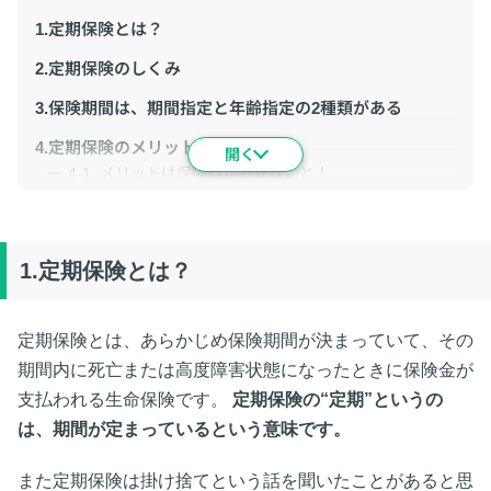
1.定期保険とは？
2.定期保険のしくみ
3.保険期間は、期間指定と年齢指定の2種類がある
4.定期保険のメリット・デメリット
4-1. メリットは保険料が割安なこと！
4-2. デメリットは更新しながらの長期契約に向かないこ
と！
5.終身保険と違い、定期保険は大きな死亡保障が必要な
1.定期保険とは？
ときに活用すべし
5-1. 世帯主が死亡した場合のその後の家族の生活費
5-2. 世帯主が死亡した場合のこどもの教育資金
定期保険とは、あらかじめ保険期間が決まっていて、その
5-3. 自営業者が死亡した場合の事業の引継ぎ資金あるい
期間内に死亡または高度障害状態になったときに保険金が
は整理資金
支払われる生命保険です。
定期保険の“定期”というの
6.定期保険に加入するときの４つのチェックポイント
は、期間が定まっているという意味です。
6-1. 契約可能な保険金額
6-2. 保障される年齢の上限
また定期保険は掛け捨てという話を聞いたことがあると思