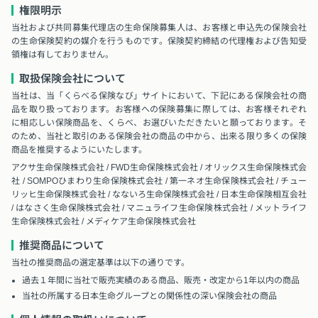
権限明示
当社および共同募集代理店の生命保険募集人は、お客様と申込先の保険会社
の生命保険契約の媒介を行うものです。保険契約締結の代理権および告知受
領権は有しておりません。
取扱保険会社について
当社は、当「くらべる保険なび」サイトにおいて、下記にある保険会社の商
品を取り扱っております。お客様への保険募集に際しては、お客様それぞれ
に相応しい保険商品を、くらべ、お選びいただきたいと願っております。そ
のため、当社と取引のある保険会社の商品の中から、出来る限り多くの保険
商品を推奨するようにいたします。
アクサ生命保険株式会社 / FWD生命保険株式会社 / オリックス生命保険株式会
社 / SOMPOひまわり生命保険株式会社 / 第一ネオ生命保険株式会社 / チュー
リッヒ生命保険株式会社 / なないろ生命保険株式会社 / 日本生命保険相互会社
/ はなさく生命保険株式会社 / マニュライフ生命保険株式会社 / メットライフ
生命保険株式会社 / メディケア生命保険株式会社
推奨商品について
当社の推奨商品の選定基準は以下の通りです。
過去１年間に当社で販売実績のある商品、販売・改定から1年以内の商品
当社の所属する日本生命グループとの関係性の深い保険会社の商品