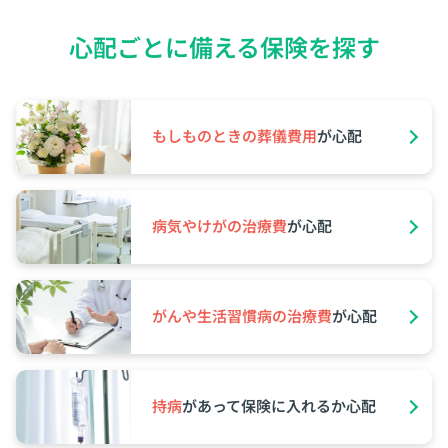
心配ごとに備える保険を探す
もしものときの葬儀費⽤
が⼼配
病気やけがの治療費
が⼼配
がんや⽣活習慣病の治療費
が⼼配
持病
があって保険に⼊れるか⼼配