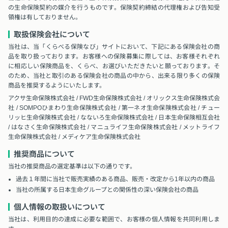
の生命保険契約の媒介を行うものです。保険契約締結の代理権および告知受
領権は有しておりません。
取扱保険会社について
当社は、当「くらべる保険なび」サイトにおいて、下記にある保険会社の商
品を取り扱っております。お客様への保険募集に際しては、お客様それぞれ
に相応しい保険商品を、くらべ、お選びいただきたいと願っております。そ
のため、当社と取引のある保険会社の商品の中から、出来る限り多くの保険
商品を推奨するようにいたします。
アクサ生命保険株式会社 / FWD生命保険株式会社 / オリックス生命保険株式会
社 / SOMPOひまわり生命保険株式会社 / 第一ネオ生命保険株式会社 / チュー
リッヒ生命保険株式会社 / なないろ生命保険株式会社 / 日本生命保険相互会社
/ はなさく生命保険株式会社 / マニュライフ生命保険株式会社 / メットライフ
生命保険株式会社 / メディケア生命保険株式会社
推奨商品について
当社の推奨商品の選定基準は以下の通りです。
過去１年間に当社で販売実績のある商品、販売・改定から1年以内の商品
当社の所属する日本生命グループとの関係性の深い保険会社の商品
個人情報の取扱いについて
当社は、利用目的の達成に必要な範囲で、お客様の個人情報を共同利用しま