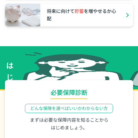
将来に向けて
貯蓄
を増やせるか⼼
配
は
じ
め
必要保障診断
て
どんな保険を選べばいいかわからない⽅
の
まずは必要な保障内容を知ることから
方
はじめましょう。