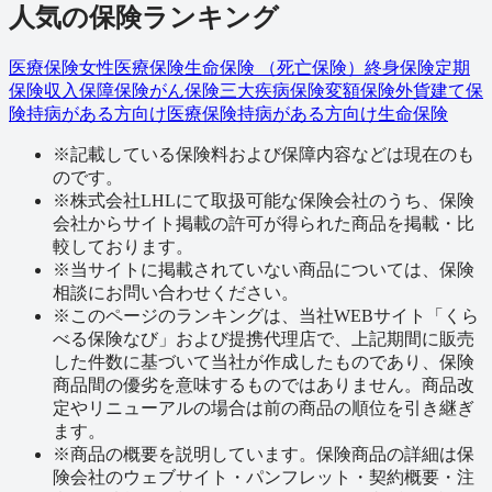
人気の保険ランキング
医療保険
女性医療保険
生命保険 （死亡保険）
終身保険
定期
保険
収入保障保険
がん保険
三大疾病保険
変額保険
外貨建て保
険
持病がある方向け医療保険
持病がある方向け生命保険
※
記載している保険料および保障内容などは現在のも
のです。
※
株式会社LHLにて取扱可能な保険会社のうち、保険
会社からサイト掲載の許可が得られた商品を掲載・比
較しております。
※
当サイトに掲載されていない商品については、保険
相談にお問い合わせください。
※
このページのランキングは、当社WEBサイト「くら
べる保険なび」および提携代理店で、上記期間に販売
した件数に基づいて当社が作成したものであり、保険
商品間の優劣を意味するものではありません。商品改
定やリニューアルの場合は前の商品の順位を引き継ぎ
ます。
※
商品の概要を説明しています。保険商品の詳細は保
険会社のウェブサイト・パンフレット・契約概要・注