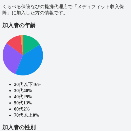
くらべる保険なびの提携代理店で「
メディフィット収入保
障
」に加入した方の情報です。
加入者の年齢
20
代以下
16
%
30
代
40
%
40
代
29
%
50
代
13
%
60
代
2
%
70
代以上
0
%
加入者の性別