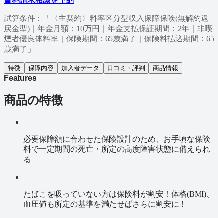
資料請求
相談を予約
試算条件：「〈主契約〉料率区分型収入保障保険(無解約返
戻金型)｜年金月額：10万円｜年金支払保証期間：2年｜非喫
煙者優良体料率｜保険期間：65歳満了｜保険料払込期間：65
歳満了」
特徴
保障内容
加入者データ
口コミ・評判
商品情報
Features
商品の特徴
必要保障額に合わせた保険設計のため、お手頃な保険
料で一定期間の死亡・所定の高度障害状態に備えられ
る
たばこを吸っていない方は保険料が割安！体格(BMI)、
血圧値も所定の基準を満たせばさらに割安に！