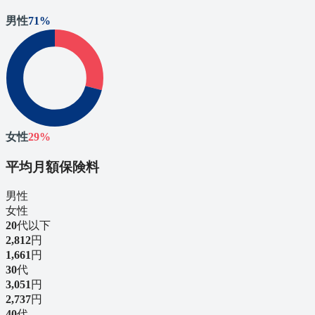
男性
71
%
女性
29
%
平均月額保険料
男性
女性
20
代以下
2,812
円
1,661
円
30
代
3,051
円
2,737
円
40
代