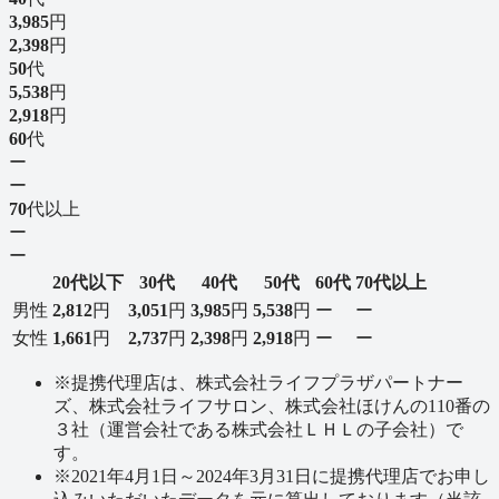
3,985
円
2,398
円
50
代
5,538
円
2,918
円
60
代
ー
ー
70
代以上
ー
ー
20
代以下
30
代
40
代
50
代
60
代
70
代以上
男性
2,812
円
3,051
円
3,985
円
5,538
円
ー
ー
女性
1,661
円
2,737
円
2,398
円
2,918
円
ー
ー
※
提携代理店は、株式会社ライフプラザパートナー
ズ、株式会社ライフサロン、株式会社ほけんの110番の
３社（運営会社である株式会社ＬＨＬの子会社）で
す。
※
2021年4月1日～2024年3月31日に提携代理店でお申し