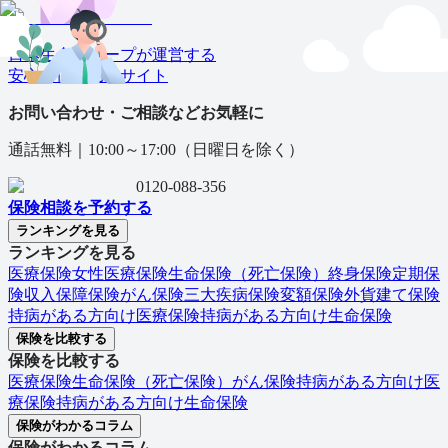
日本生命グループが運営する
安心の保険⽐較サイト
お問い合わせ・ご相談などお気軽に
通話無料｜
10:00～17:00（日曜日を除く）
0120-088-356
保険相談を予約する
ランキングを見る
ランキングを見る
医療保険
女性医療保険
生命保険（死亡保険）
終身保険
定期保
険
収入保障保険
がん保険
三大疾病保険
変額保険
外貨建て保険
持病がある方向け医療保険
持病がある方向け生命保険
保険を比較する
保険を比較する
医療保険
生命保険（死亡保険）
がん保険
持病がある方向け医
療保険
持病がある方向け生命保険
保険がわかるコラム
保険がわかるコラム