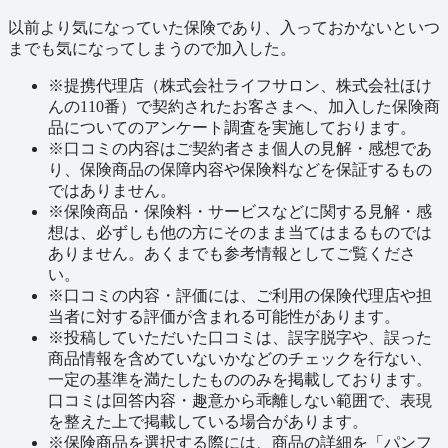
以前より気になっていた保険であり、入っておかないといつ
までも気になってしまうので加入した。
※
提携代理店（株式会社ライフサロン、株式会社ほけ
んの110番）で契約されたお客さまへ、加入した保険商
品についてのアンケート調査を実施しております。
※
口コミの内容はご契約者さま個人の見解・感想であ
り、保険商品の保障内容や保険料などを保証するもの
ではありません。
※
保険商品・保険料・サービスなどに関する見解・感
想は、必ずしも他の方にそのまま当てはまるものでは
ありません。あくまでも参考情報としてご覧くださ
い。
※
口コミの内容・評価には、ご利用の保険代理店や担
当者に対する評価が含まれる可能性があります。
※
投稿していただいた口コミは、誤字脱字や、誤った
商品情報を含めていないかなどのチェックを行ない、
一定の基準を満たしたもののみを掲載しております。
口コミは回答内容・趣意から乖離しない範囲で、表現
を整えた上で掲載している場合があります。
※
保険商品を選択する際には、商品の詳細を「パンフ