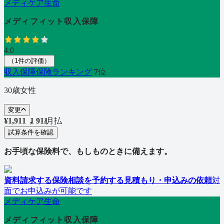
メディケア生命
メディフィット収入保障
4.0
（
1
件の評価
）
収入保障保険
ランキング
7
位
30歳女性
変更
¥
1,911
1
,
9
1
1
/
月払
試算条件を確認
お手頃な保険料で、もしものときに備えます。
資料請求する
保険相談を予約する
見積もり・申込みの依頼
対
面でお申込みが可能です
メディケア生命
メディフィット収入保障