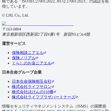
格である「ISO/IEC27001:2022, JIS Q 27001:2023」の認証を取
得しています。
© LHL Co., Ltd.
〒163-0804
東京都新宿区西新宿2丁目4番1号 新宿NSビル4階
運営サービス
保険相談ニアエル
保険ノリアル
くらしのお金ニアエル
日本生命グループ企業
日本生命保険相互会社
株式会社ライフサロン
株式会社ほけんの110番
株式会社ライフプラザパートナーズ
情報セキュリティマネジメントシステム（ISMS）の国際規