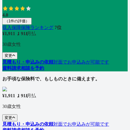
4.0
（
1
件の評価
）
収入保障保険
ランキング
7
位
¥
1,911
1
,
9
1
1
/
月払
30歳女性
変更
見積もり・申込みの依頼
対面でお申込みが可能です
資料請求
相談を予約
お手頃な保険料で、もしものときに備えます。
¥
1,911
1
,
9
1
1
/
月払
30歳女性
変更
見積もり・申込みの依頼
対面でお申込みが可能です