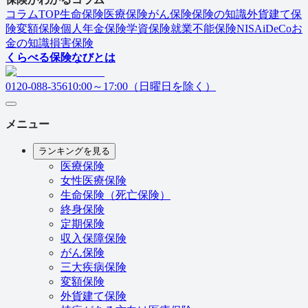
コラムTOP
生命保険
医療保険
がん保険
保険の知識
外貨建て保
険
変額保険
個人年金保険
学資保険
就業不能保険
NISA
iDeCo
お
金の知識
損害保険
くらべる保険なびとは
0120-088-356
10:00～17:00（日曜日を除く）
メニュー
ランキングを見る
医療保険
女性医療保険
生命保険（死亡保険）
終身保険
定期保険
収入保障保険
がん保険
三大疾病保険
変額保険
外貨建て保険