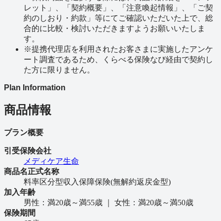
レット」、「契約概要」、「注意喚起情報」、「ご契
約のしおり・約款」等にてご確認いただいた上で、総
合的に比較・検討いただきますようお願いいたしま
す。
※
提携代理店を利用されたお客さまに実施したアンケ
ート調査であるため、くらべる保険なび経由で契約し
た方に限りません。
Plan Information
商品情報
プラン概要
引受保険会社
メディケア生命
商品名正式名称
料率区分型収入保障保険(無解約返戻金型)
加入年齢
男性：満20歳～満55歳 ｜ 女性：満20歳～満50歳
保険期間