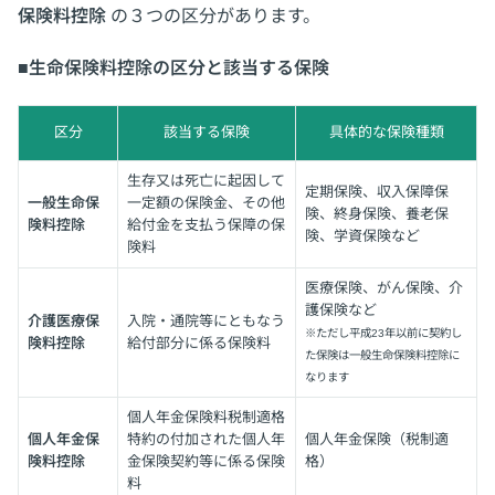
保険料控除
の３つの区分があります。
■生命保険料控除の区分と該当する保険
区分
該当する保険
具体的な保険種類
生存又は死亡に起因して
定期保険、収入保障保
一般生命保
一定額の保険金、その他
険、終身保険、養老保
険料控除
給付金を支払う保障の保
険、学資保険など
険料
医療保険、がん保険、介
護保険など
介護医療保
入院・通院等にともなう
※ただし平成23年以前に契約し
険料控除
給付部分に係る保険料
た保険は一般生命保険料控除に
なります
個人年金保険料税制適格
個人年金保
特約の付加された個人年
個人年金保険（税制適
険料控除
金保険契約等に係る保険
格）
料