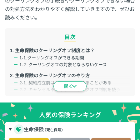
のクーリングオフの手続きやクーリングオフできない場合
の対処方法をわかりやすく解説していきますので、ぜひお
読みください。
目次
1. 生命保険のクーリングオフ制度とは？
1-1.クーリングオフができる期間
1-2. クーリングオフの対象とならないケース
2. 生命保険のクーリングオフのやり方
2-1. 契約成立前はキャンセルできることがある
2-2. キャンセル不可ならクーリングオフ制度を使う
2-3. クーリングオフの手続きと書面の書き方
3. キャンセル・クーリングオフができない場合は解約と
人気の保険ランキング
いう方法もある
3-1. 即解約することで保険費用は最小限に抑えられる
3-2. 生命保険の解約手続きについて
生命保険
（死亡保険）
3-3. 解約返戻金について