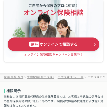
ご自宅から保険のプロに相談！
オンライン保険相談
オンラインで相談する
無料
オンライン保険相談キャンペーン実施中！
保険 比較 なび
生命保険（死亡保険）
生命保険コラム一覧
生命保険のク
権限明示
当社および共同募集代理店の生命保険募集人は、お客様と申込先の保険会社
の生命保険契約の媒介を行うものです。保険契約締結の代理権および告知受
領権は有しておりません。