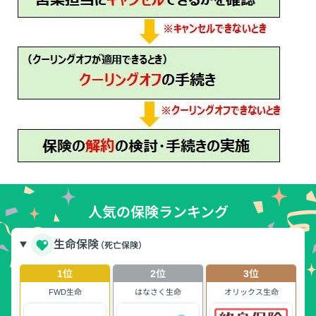
人気の保険ランキング
生命保険
（死亡保険）
1位
2位
3位
FWD生命
はなさく生命
オリックス生命