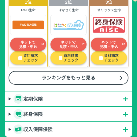
1位
2位
3位
4. 保障が妥当なのであれば後日見直す・解約という選択
FWD生命
はなさく生命
オリックス生命
も
5. まとめ：生命保険はクーリングオフや解約ができるの
でご安心を！
ネットで
ネットで
ネットで
見積・申込
見積・申込
見積・申込
資料請求
資料請求
資料請求
チェック
チェック
チェック
ランキングをもっと見る
定期保険
終身保険
収入保障保険