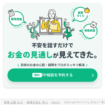
将来のお金の心配・疑問をプロがスッキリ解消
FP相談を予約する
無料
保険 比較 なび
保険を知る・学ぶ
iDeCo
iDeCoはデメリットしかない？