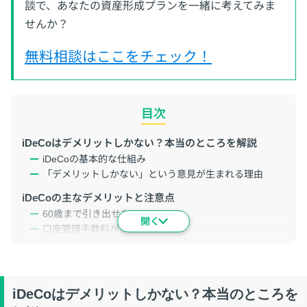
談で、あなたの資産形成プランを一緒に考えてみま
せんか？
無料相談はここをチェック！
目次
iDeCoはデメリットしかない？本当のところを解説
iDeCoの基本的な仕組み
「デメリットしかない」という意見が生まれる理由
iDeCoの主なデメリットと注意点
60歳まで引き出せない
口座管理手数料がかかる
運用次第で元本割れのリスクあり
掛金の上限がある
iDeCoのメリットと活用方法
iDeCoはデメリットしかない？本当のところを
所得控除による節税メリット