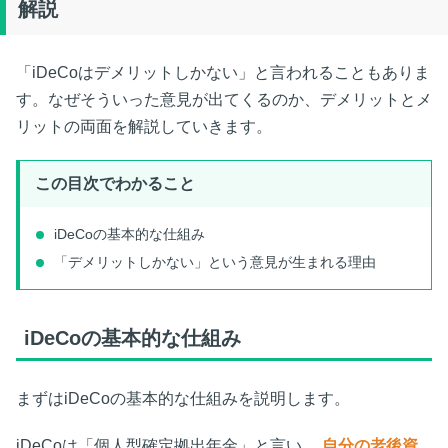
解説
運用益が非課税になる
受け取り時の税制優遇
iDeCoと他の資産形成方法を比較
「iDeCoはデメリットしかない」と言われることもありま
iDeCoとNISAの違い
す。なぜそういった意見が出てくるのか、デメリットとメ
DC（確定拠出年金制度）とiDeCoの違い
リットの両面を解説していきます。
iDeCoが向いている人・向いていない人
iDeCoが向いている人
この目次でわかること
iDeCoが向いていない人
まとめ 長期的な老後資産の形成にはiDeCoが◎
iDeCoの基本的な仕組み
「デメリットしかない」という意見が生まれる理由
iDeCoの基本的な仕組み
まずはiDeCoの基本的な仕組みを説明します。
iDeCoは「個人型確定拠出年金」と言い、
自分の老後資